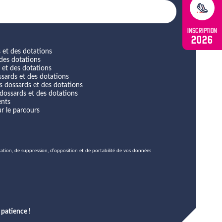
INSCRIPTION
2026
 et des dotations
 des dotations
 et des dotations
ssards et des dotations
s dossards et des dotations
dossards et des dotations
ents
r le parcours
tation, de suppression, d’opposition et de portabilité de vos données
patience !