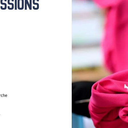
ISSIONS
rche
.