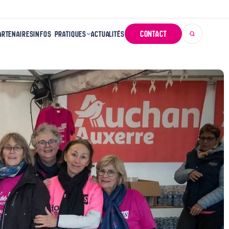
CONTACT
ARTENAIRES
INFOS PRATIQUES
ACTUALITÉS
INSCRIPTION ET AVANT L’ÉPREUVE
DOCUMENTS
RETRAIT DU DOSSARD
DÉROULEMENT
VILLAGE
BÉNÉVOLES