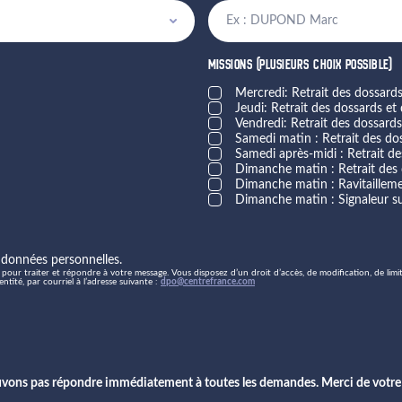
MISSIONS (PLUSIEURS CHOIX POSSIBLE)
Mercredi: Retrait des dossards
Jeudi: Retrait des dossards et
Vendredi: Retrait des dossards
Samedi matin : Retrait des do
Samedi après-midi : Retrait de
Dimanche matin : Retrait des 
Dimanche matin : Ravitaillem
Dimanche matin : Signaleur su
 données personnelles.
pour traiter et répondre à votre message. Vous disposez d’un droit d’accès, de modification, de limi
ité, par courriel à l’adresse suivante :
dpo@centrefrance.com
uvons pas répondre immédiatement à toutes les demandes. Merci de votre 